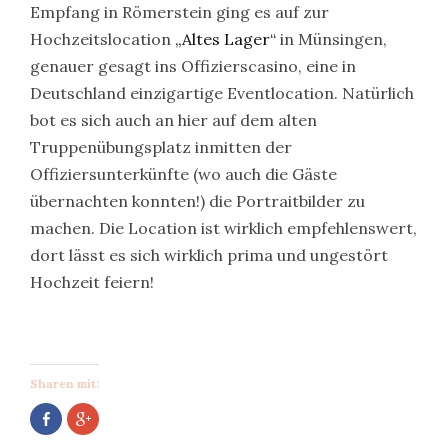
Empfang in Römerstein ging es auf zur
Hochzeitslocation
„Altes Lager“
in Münsingen,
genauer gesagt ins Offizierscasino, eine in
Deutschland einzigartige Eventlocation. Natürlich
bot es sich auch an hier auf dem alten
Truppenübungsplatz inmitten der
Offiziersunterkünfte (wo auch die Gäste
übernachten konnten!) die Portraitbilder zu
machen. Die Location ist wirklich empfehlenswert,
dort lässt es sich wirklich prima und ungestört
Hochzeit feiern!
Sharen mit:
Auf
Zum
Facebook
Teilen
teilen
auf